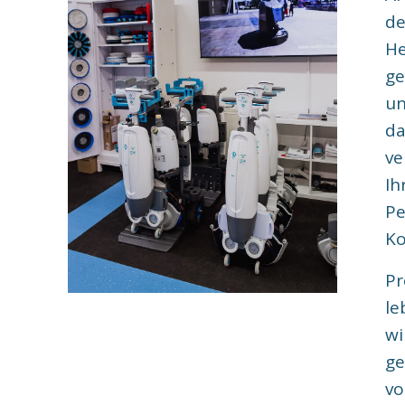
de
He
ge
un
da
ve
Ih
Pe
Ko
Pr
le
wi
ge
vo